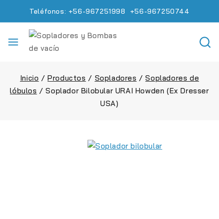
Teléfonos: +56-967251998 +56-967250744
Inicio
/
Productos
/
Sopladores
/
Sopladores de
lóbulos
/
Soplador Bilobular URAI Howden (Ex Dresser
USA)