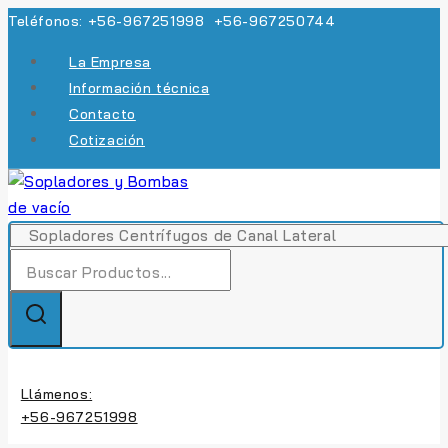
Skip
Teléfonos: +56-967251998 +56-967250744
to
La Empresa
content
Información técnica
Contacto
Cotización
Búsqueda
de:
Llámenos:
+56-967251998