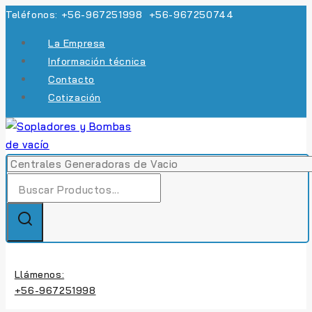
Skip
Teléfonos: +56-967251998 +56-967250744
to
La Empresa
content
Información técnica
Contacto
Cotización
Búsqueda
de:
Llámenos:
+56-967251998