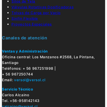
Silos de Tela
Válvulas Rotativas Dosificadoras
Tolvas de Carga por Vacío
Sinfín Flexible
Proyectos Especiales
Canales de atención
Ventas y Administración
Oficina central: Los Manzanos #2568, La Pintana,
Santiago
Teléfonos: + 56 967251998 |
+ 56 967250744
Email:
versol@versol.cl
Servicio Técnico
Carlos Alcaino
Tel. +56-958142143
calcaino@versol.cl