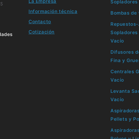
La Empresa
Sopladores
Información técnica
Bombas de 
Contacto
Repuestos-
Cotización
Sopladores
idades
Vacío
Difusores d
Fina y Grue
Centrales 
Vacío
Levanta Sac
Vacío
Aspiradoras
Pellets y P
Aspiradoras
Polvos y Lí