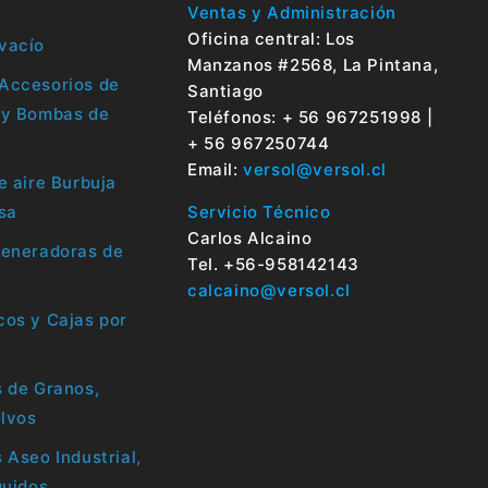
Ventas y Administración
Oficina central: Los
vacío
Manzanos #2568, La Pintana,
Accesorios de
Santiago
 y Bombas de
Teléfonos: + 56 967251998 |
+ 56 967250744
Email:
versol@versol.cl
e aire Burbuja
sa
Servicio Técnico
Carlos Alcaino
Generadoras de
Tel. +56-958142143
calcaino@versol.cl
os y Cajas por
 de Granos,
olvos
 Aseo Industrial,
quidos