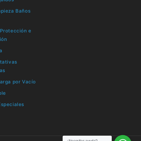
mpieza Baños
Protección e
ión
la
tativas
ras
arga por Vacío
ble
Especiales