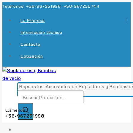
Skip
Teléfonos: +56-967251998 +56-967250744
to
La Empresa
content
Información técnica
Contacto
Cotización
Búsqueda
de:
Llámenos:
+56-967251998
INICIO