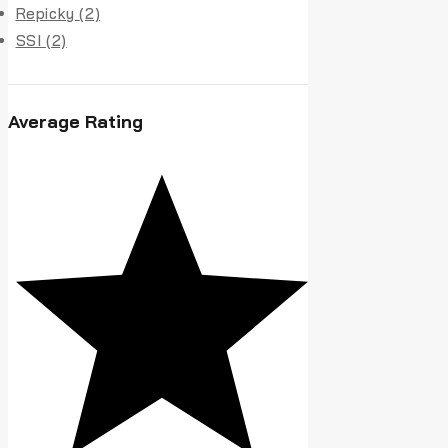
Repicky
(2)
SSI
(2)
Average Rating