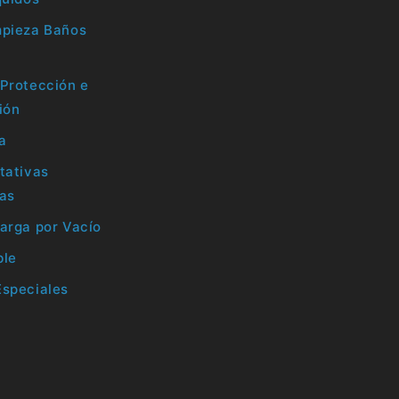
mpieza Baños
Protección e
ión
la
tativas
ras
arga por Vacío
ble
Especiales