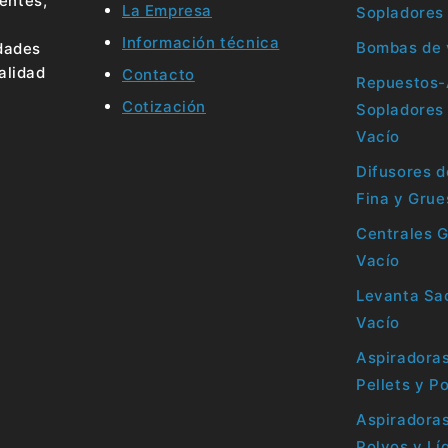
ientes,
La Empresa
Sopladores
Información técnica
Bombas de 
idades
alidad
Contacto
Repuestos-
Cotización
Sopladores
Vacío
Difusores d
Fina y Grue
Centrales 
Vacío
Levanta Sac
Vacío
Aspiradoras
Pellets y P
Aspiradoras
Polvos y Lí