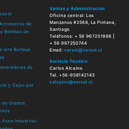
Ventas y Administración
vacío
Oficina central: Los
Manzanos #2568, La Pintana,
Accesorios de
Santiago
 y Bombas de
Teléfonos: + 56 967251998 |
+ 56 967250744
e aire Burbuja
Email:
versol@versol.cl
sa
Servicio Técnico
Generadoras de
Carlos Alcaino
Tel. +56-958142143
calcaino@versol.cl
os y Cajas por
 de Granos,
olvos
 Aseo Industrial,
quidos