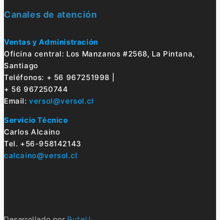
Canales de atención
Ventas y Administración
Oficina central: Los Manzanos #2568, La Pintana,
Santiago
Teléfonos: + 56 967251998 |
+ 56 967250744
Email:
versol@versol.cl
Servicio Técnico
Carlos Alcaino
Tel. +56-958142143
calcaino@versol.cl
Desarrollado por
ByteU