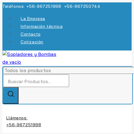
Skip
Teléfonos: +56-967251998 +56-967250744
to
La Empresa
content
Información técnica
Contacto
Cotización
Búsqueda
de:
Llámenos:
+56-967251998