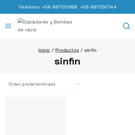
Teléfonos: +56-967251998 +56-967250744
Inicio
/
Productos
/
sinfin
sinfin