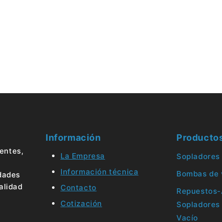
Información
Producto
ientes,
La Empresa
Sopladores
Información técnica
Bombas de 
idades
alidad
Contacto
Repuestos-
Cotización
Sopladores
Vacío