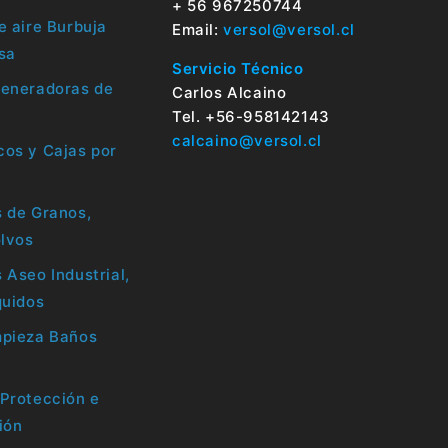
+ 56 967250744
e aire Burbuja
Email:
versol@versol.cl
sa
Servicio Técnico
Generadoras de
Carlos Alcaino
Tel. +56-958142143
calcaino@versol.cl
os y Cajas por
 de Granos,
olvos
 Aseo Industrial,
quidos
mpieza Baños
Protección e
ión