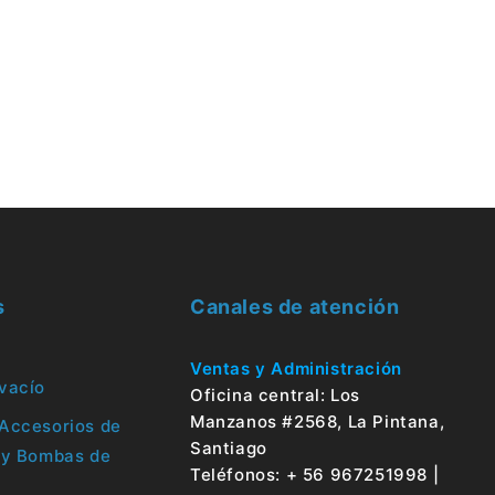
s
Canales de atención
Ventas y Administración
vacío
Oficina central: Los
Manzanos #2568, La Pintana,
Accesorios de
Santiago
 y Bombas de
Teléfonos: + 56 967251998 |