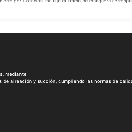
 cierre por flotación.
Incluye el tramo de manguera correspon
es, mediante
s de aireación y succión, cumpliendo las normas de calid