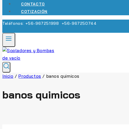
CONTACTO
COTIZACIÓN
Teléfonos: +56-967251998 +56-967250744
Inicio
/
Productos
/
banos quimicos
banos quimicos