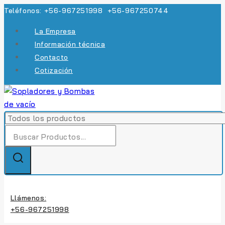
Skip
Teléfonos: +56-967251998 +56-967250744
to
La Empresa
content
Información técnica
Contacto
Cotización
Búsqueda
de:
Llámenos:
+56-967251998