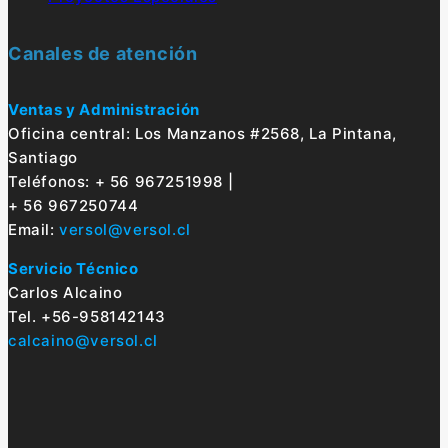
Canales de atención
Ventas y Administración
Oficina central: Los Manzanos #2568, La Pintana,
Santiago
Teléfonos: + 56 967251998 |
+ 56 967250744
Email:
versol@versol.cl
Servicio Técnico
Carlos Alcaino
Tel. +56-958142143
calcaino@versol.cl