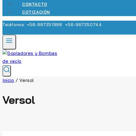
CONTACTO
COTIZACIÓN
Teléfonos: +56-967251998 +56-967250744
Inicio
/
Versol
Versol