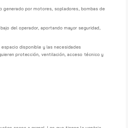
ido generado por motores, sopladores, bombas de
rabajo del operador, aportando mayor seguridad,
el espacio disponible y las necesidades
uieren protección, ventilación, acceso técnico y
uctos secos a granel. Los que tienen la ventaja