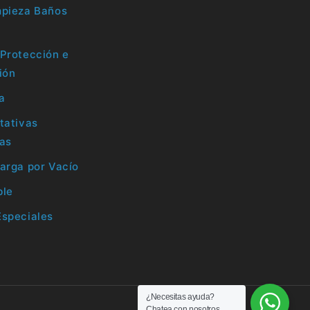
mpieza Baños
Protección e
ión
la
tativas
ras
arga por Vacío
ble
Especiales
¿Necesitas ayuda?
Chatea con nosotros