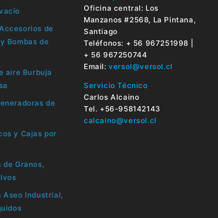
Oficina central: Los
vacío
Manzanos #2568, La Pintana,
Accesorios de
Santiago
 y Bombas de
Teléfonos: + 56 967251998 |
+ 56 967250744
Email:
versol@versol.cl
e aire Burbuja
sa
Servicio Técnico
Carlos Alcaino
Generadoras de
Tel. +56-958142143
calcaino@versol.cl
os y Cajas por
 de Granos,
olvos
 Aseo Industrial,
quidos