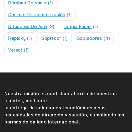
Bombas De Vacio
(1)
Cabinas De Insonorización
(1)
Difusores De Aire
(3)
Limpia Fosas
(1)
Repicky
(1)
Soplador
(1)
Sopladores
(4)
Versol
(1)
Nuestra misión es contribuir al éxito de nuestros
clientes, mediante
la entrega de soluciones tecnológicas a sus
necesidades de aireación y succión, cumpliendo las
normas de calidad internacional.