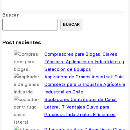
de
Granos
Buscar
Industriales:
Eficiencia
BUSCAR
en
la
Post recientes
Limpieza
de
Compresores para Biogás: Claves
Silos
Técnicas, Aplicaciones Industriales y
y
Selección de Equipos
Almacenes
Aspiradora de Granos industrial: Guía
Completa para la Industria Agrícola e
Industrial en Chile
Sopladores Centrífugos de Canal
Lateral: 7 Ventajas Clave para
Procesos Industriales Eficientes
Difusores de Aire: 7 Beneficios Clave