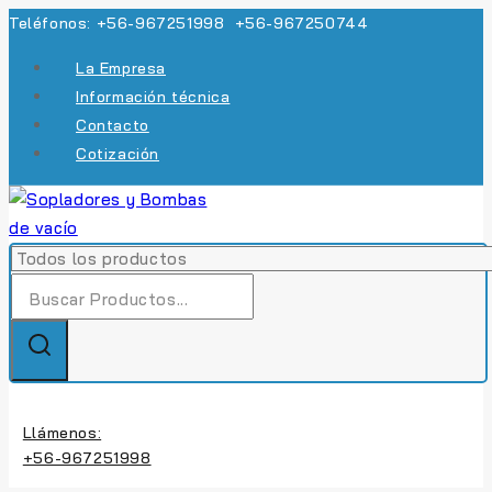
Skip
Teléfonos: +56-967251998 +56-967250744
to
La Empresa
content
Información técnica
Contacto
Cotización
Búsqueda
de:
Llámenos:
+56-967251998