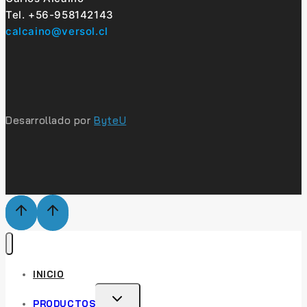
Tel. +56-958142143
calcaino@versol.cl
Desarrollado por
ByteU
INICIO
TOGGLE
PRODUCTOS